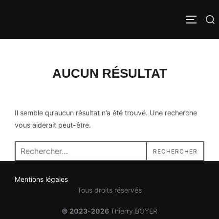
Aller
au
Rechercher :
PERMUT
contenu
AUCUN RÉSULTAT
Il semble qu’aucun résultat n’a été trouvé. Une recherche
vous aiderait peut-être.
Recherche
RECHERCHER
pour :
Mentions légales
Tous droits réservés
© 2023-2026
Thierry BOYER