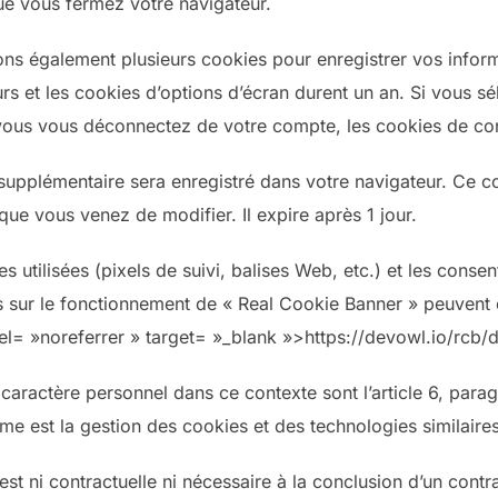
ue vous fermez votre navigateur.
s également plusieurs cookies pour enregistrer vos inform
rs et les cookies d’options d’écran durent un an. Si vous sé
vous vous déconnectez de votre compte, les cookies de co
 supplémentaire sera enregistré dans votre navigateur. Ce c
 que vous venez de modifier. Il expire après 1 jour.
es utilisées (pixels de suivi, balises Web, etc.) et les conse
 sur le fonctionnement de « Real Cookie Banner » peuvent ê
rel= »noreferrer » target= »_blank »>https://devowl.io/rcb
aractère personnel dans ce contexte sont l’article 6, paragr
ime est la gestion des cookies et des technologies similaire
st ni contractuelle ni nécessaire à la conclusion d’un contr