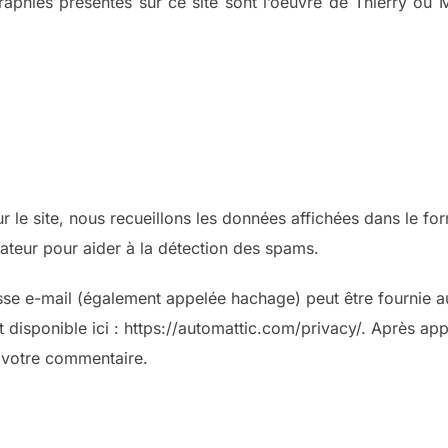
aphies présentes sur ce site sont l’oeuvre de Thierry ou M
r le site, nous recueillons les données affichées dans le fo
igateur pour aider à la détection des spams.
e e-mail (également appelée hachage) peut être fournie au s
est disponible ici : https://automattic.com/privacy/. Après 
de votre commentaire.